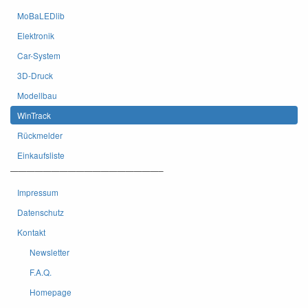
MoBaLEDlib
Elektronik
Car-System
3D-Druck
Modellbau
WinTrack
Rückmelder
Einkaufsliste
——————————————————–
Impressum
Datenschutz
Kontakt
Newsletter
F.A.Q.
Homepage