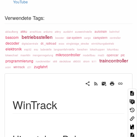
YouTube
Verwendete Tags:
akku
autotrain
ablaufberg
anschluss
arduino
attiny
ausfahrt
ausweichstelle
bahnhof
betriebsstellen
bascom
car-system
carsystem
booster
cargo
controller
decoder
dr._railroad
digitalzentrale
ecos
eingleisige_strecke
einrichtungsbetrieb
elektronik
esp32
esu
ladestelle
langsamfahrstelle
loeschen
lokschuppen
lokumbau
mikrocontroller
opencar
pic
lokwechsel
maerklin
mengenregelung
modellbau
msd3
traincontroller
programmierung
rueckmelder
s88
steckdose
stk500
strom
tc11
zugfahrt
wintrack
ucon
z21
WinTrack