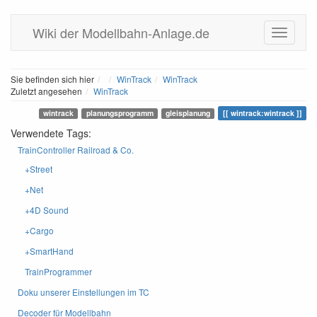
Wiki der Modellbahn-Anlage.de
Home
Sie befinden sich hier
WinTrack
WinTrack
Zuletzt angesehen
WinTrack
wintrack
planungsprogramm
gleisplanung
wintrack:wintrack
Verwendete Tags:
TrainController Railroad & Co.
+Street
+Net
+4D Sound
+Cargo
+SmartHand
TrainProgrammer
Doku unserer Einstellungen im TC
Decoder für Modellbahn