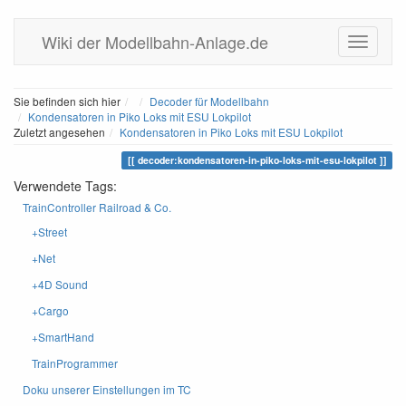
Wiki der Modellbahn-Anlage.de
Home
Sie befinden sich hier
Decoder für Modellbahn
Kondensatoren in Piko Loks mit ESU Lokpilot
Zuletzt angesehen
Kondensatoren in Piko Loks mit ESU Lokpilot
decoder:kondensatoren-in-piko-loks-mit-esu-lokpilot
Verwendete Tags:
TrainController Railroad & Co.
+Street
+Net
+4D Sound
+Cargo
+SmartHand
TrainProgrammer
Doku unserer Einstellungen im TC