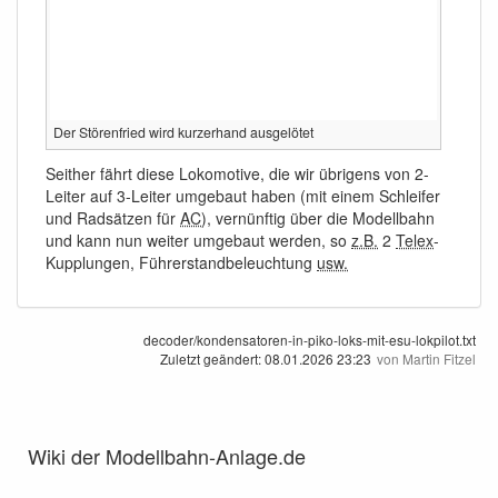
Der Störenfried wird kurzerhand ausgelötet
Seither fährt diese Lokomotive, die wir übrigens von 2-
Leiter auf 3-Leiter umgebaut haben (mit einem Schleifer
und Radsätzen für
AC
), vernünftig über die Modellbahn
und kann nun weiter umgebaut werden, so
z.B.
2
Telex
-
Kupplungen, Führerstandbeleuchtung
usw.
decoder/kondensatoren-in-piko-loks-mit-esu-lokpilot.txt
Zuletzt geändert:
08.01.2026 23:23
von
Martin Fitzel
Wiki der Modellbahn-Anlage.de