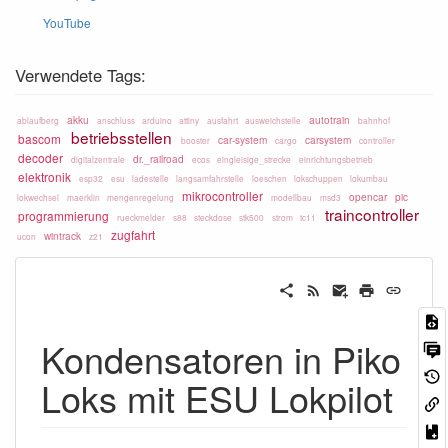
YouTube
Verwendete Tags:
akku
autotrain
ablaufberg
anschluss
arduino
attiny
ausfahrt
ausweichstelle
bahnhof
betriebsstellen
bascom
car-system
carsystem
booster
cargo
controller
decoder
dr._railroad
digitalzentrale
ecos
eingleisige_strecke
einrichtungsbetrieb
elektronik
esp32
esu
ladestelle
langsamfahrstelle
loeschen
lokschuppen
lokumbau
mikrocontroller
opencar
pic
lokwechsel
maerklin
mengenregelung
modellbau
msd3
traincontroller
programmierung
rueckmelder
s88
steckdose
stk500
strom
tc11
zugfahrt
wintrack
ucon
z21
Kondensatoren in Piko
Loks mit ESU Lokpilot